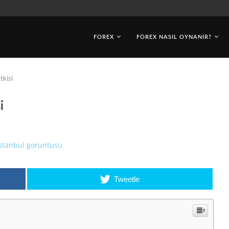
FOREX
FOREX NASIL OYNANIR?
tkisi
i
Tweetle