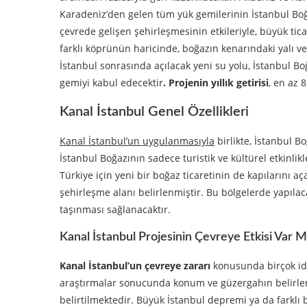
Karadeniz’den gelen tüm yük gemilerinin İstanbul Boğ
çevrede gelişen şehirleşmesinin etkileriyle, büyük ti
farklı köprünün haricinde, boğazın kenarındaki yalı v
İstanbul sonrasında açılacak yeni su yolu, İstanbul B
gemiyi kabul edecektir
. Projenin yıllık getirisi
, en az 
Kanal İstanbul Genel Özellikleri
Kanal İstanbul’un uygulanmasıyla
birlikte, İstanbul B
İstanbul Boğazının sadece turistik ve kültürel etkinli
Türkiye için yeni bir boğaz ticaretinin de kapılarını aç
şehirleşme alanı belirlenmiştir. Bu bölgelerde yapıla
taşınması sağlanacaktır.
Kanal İstanbul Projesinin Çevreye Etkisi Var M
Kanal İstanbul’un çevreye zararı
konusunda birçok idd
araştırmalar sonucunda konum ve güzergahın belirlend
belirtilmektedir. Büyük İstanbul depremi ya da farklı bi