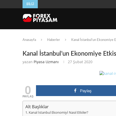
BILGI
Anasayfa
Haberler
Kanal İstanbul’un Ekonomiye E
Kanal İstanbul’un Ekonomiye Etkis
yazan
Piyasa Uzmanı
27 Şubat 2020
0
Paylaş
PAYLAŞ
Alt Başlıklar
Kanal İstanbul Ekonomiyİ Nasıl Etkiler?