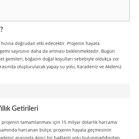
r?
 hızına doğrudan etki edecektir. Projenin hayata
n gemi sayısının daha da artması beklenmektedir. Bugün
et gemileri, boğazın doğal koşulları sebebiyle oldukça zor
asında oluşturulacak yapay su yolu, Karadeniz ve Akdeniz
lık Getirileri
, projenin tamamlanması için 15 milyar dolarlık harcama
kapsamında harcanan bütçe, projenin hayata geçmesinin
aradeniz arasında ikinci bir bağlantı yolu bulunmadığından,