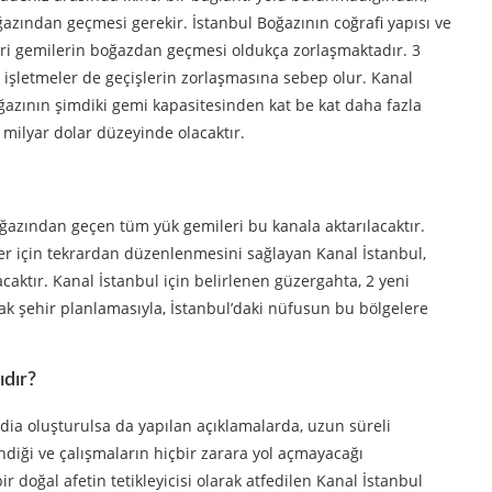
azından geçmesi gerekir. İstanbul Boğazının coğrafi yapısı ve
cari gemilerin boğazdan geçmesi oldukça zorlaşmaktadır. 3
e işletmeler de geçişlerin zorlaşmasına sebep olur. Kanal
oğazının şimdiki gemi kapasitesinden kat be kat daha fazla
8 milyar dolar düzeyinde olacaktır.
oğazından geçen tüm yük gemileri bu kanala aktarılacaktır.
kler için tekrardan düzenlenmesini sağlayan Kanal İstanbul,
acaktır. Kanal İstanbul için belirlenen güzergahta, 2 yeni
cak şehir planlamasıyla, İstanbul’daki nüfusun bu bölgelere
ıdır?
ia oluşturulsa da yapılan açıklamalarda, uzun süreli
iği ve çalışmaların hiçbir zarara yol açmayacağı
r doğal afetin tetikleyicisi olarak atfedilen Kanal İstanbul