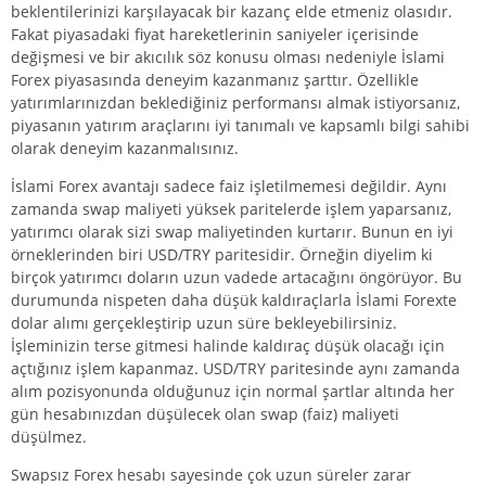
beklentilerinizi karşılayacak bir kazanç elde etmeniz olasıdır.
Fakat piyasadaki fiyat hareketlerinin saniyeler içerisinde
değişmesi ve bir akıcılık söz konusu olması nedeniyle İslami
Forex piyasasında deneyim kazanmanız şarttır. Özellikle
yatırımlarınızdan beklediğiniz performansı almak istiyorsanız,
piyasanın yatırım araçlarını iyi tanımalı ve kapsamlı bilgi sahibi
olarak deneyim kazanmalısınız.
İslami Forex avantajı sadece faiz işletilmemesi değildir. Aynı
zamanda swap maliyeti yüksek paritelerde işlem yaparsanız,
yatırımcı olarak sizi swap maliyetinden kurtarır. Bunun en iyi
örneklerinden biri
USD/TRY
paritesidir. Örneğin diyelim ki
birçok yatırımcı
dolar
ın uzun vadede artacağını öngörüyor. Bu
durumunda nispeten daha düşük kaldıraçlarla İslami Forexte
dolar alımı gerçekleştirip uzun süre bekleyebilirsiniz.
İşleminizin terse gitmesi halinde kaldıraç düşük olacağı için
açtığınız işlem kapanmaz. USD/TRY paritesinde aynı zamanda
alım pozisyonunda olduğunuz için normal şartlar altında her
gün hesabınızdan düşülecek olan swap (faiz) maliyeti
düşülmez.
Swapsız Forex hesabı sayesinde çok uzun süreler zarar