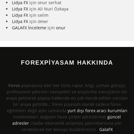
Lidya FX
için
onur serhat
Lidya FX
için
Ali Nuri Özkaya
Lidya FX
için
selim
Lidya FX
için
ömer
GALAFX İnceleme
için
onur
FOREXPİYASAM HAKKINDA
Forex
piyasasına dair her türlü rapor, bilgi, uzman görüşü,
profesyonel yatırımcı tavsiyeleri ve araştırma sonuçlarını bir
araya getirerek piyasa hakkında en çok merak edilen soruları
bir araya getirdik… Forex piyasam olarak sadece forex
eğitimleri değil aynı zamanda
yurt dışı forex aracı kurumları
incelemeleri, değişen forex şirketi adreslerine(
güncel
adresler
) kadar ekonomik anlamda yatırımlarınıza yön
verebilecek her konuyu bulabilirsiniz.
GalaFX