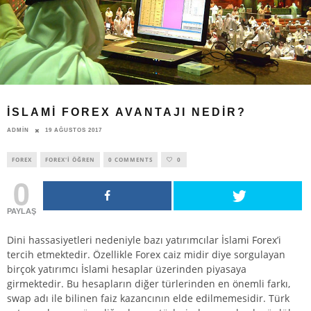
İSLAMI FOREX AVANTAJI NEDIR?
ADMIN
19 AĞUSTOS 2017
FOREX
FOREX'I ÖĞREN
0 COMMENTS
0
0
PAYLAŞ
Dini hassasiyetleri nedeniyle bazı yatırımcılar İslami
Forex
’i
tercih etmektedir. Özellikle Forex caiz midir diye sorgulayan
birçok yatırımcı İslami hesaplar üzerinden piyasaya
girmektedir. Bu hesapların diğer türlerinden en önemli farkı,
swap adı ile bilinen faiz kazancının elde edilmemesidir. Türk