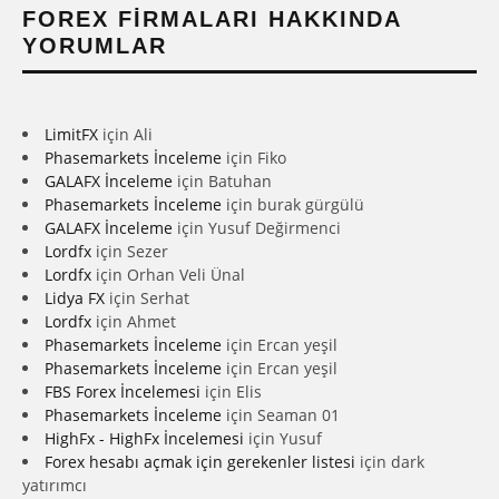
FOREX FIRMALARI HAKKINDA
YORUMLAR
LimitFX
için
Ali
Phasemarkets İnceleme
için
Fiko
GALAFX İnceleme
için
Batuhan
Phasemarkets İnceleme
için
burak gürgülü
GALAFX İnceleme
için
Yusuf Değirmenci
Lordfx
için
Sezer
Lordfx
için
Orhan Veli Ünal
Lidya FX
için
Serhat
Lordfx
için
Ahmet
Phasemarkets İnceleme
için
Ercan yeşil
Phasemarkets İnceleme
için
Ercan yeşil
FBS Forex İncelemesi
için
Elis
Phasemarkets İnceleme
için
Seaman 01
HighFx - HighFx İncelemesi
için
Yusuf
Forex hesabı açmak için gerekenler listesi
için
dark
yatırımcı