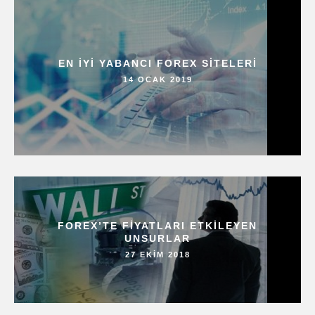
EN İYI YABANCI FOREX SITELERI
14 OCAK 2019
FOREX’TE FIYATLARI ETKILEYEN
UNSURLAR
27 EKIM 2018