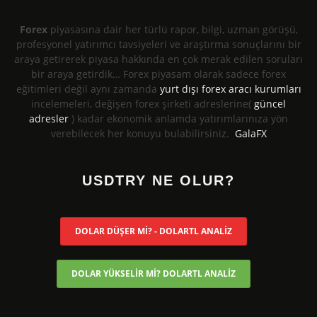
Forex
piyasasına dair her türlü rapor, bilgi, uzman görüşü,
profesyonel yatırımcı tavsiyeleri ve araştırma sonuçlarını bir
araya getirerek piyasa hakkında en çok merak edilen soruları
bir araya getirdik… Forex piyasam olarak sadece forex
eğitimleri değil aynı zamanda
yurt dışı forex aracı kurumları
incelemeleri, değişen forex şirketi adreslerine(
güncel
adresler
) kadar ekonomik anlamda yatırımlarınıza yön
verebilecek her konuyu bulabilirsiniz.
GalaFX
USDTRY NE OLUR?
DOLAR DÜŞER Mİ? - DOLARTL ANALİZ
DOLAR YÜKSELİR Mİ? DOLARTL ANALİZ