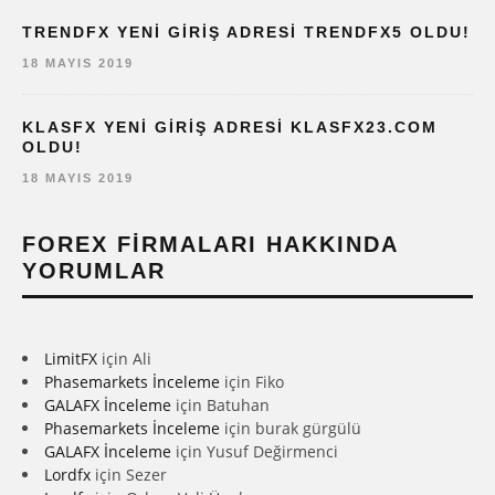
TRENDFX YENI GIRIŞ ADRESI TRENDFX5 OLDU!
18 MAYIS 2019
KLASFX YENI GIRIŞ ADRESI KLASFX23.COM
OLDU!
18 MAYIS 2019
FOREX FIRMALARI HAKKINDA
YORUMLAR
LimitFX
için
Ali
Phasemarkets İnceleme
için
Fiko
GALAFX İnceleme
için
Batuhan
Phasemarkets İnceleme
için
burak gürgülü
GALAFX İnceleme
için
Yusuf Değirmenci
Lordfx
için
Sezer