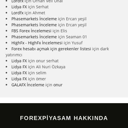
Lordfx
için
Orhan Veli Ünal
Lidya FX
için
Serhat
Lordfx
için
Ahmet
Phasemarkets İnceleme
için
Ercan yeşil
Phasemarkets İnceleme
için
Ercan yeşil
FBS Forex İncelemesi
için
Elis
Phasemarkets İnceleme
için
Seaman 01
HighFx - HighFx İncelemesi
için
Yusuf
Forex hesabı açmak için gerekenler listesi
için
dark
yatırımcı
Lidya FX
için
onur serhat
Lidya FX
için
Ali Nuri Özkaya
Lidya FX
için
selim
Lidya FX
için
ömer
GALAFX İnceleme
için
onur
FOREXPİYASAM HAKKINDA