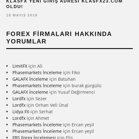
KLASFX YENI GIRIŞ ADRESI KLASFX23.COM
OLDU!
18 MAYIS 2019
FOREX FIRMALARI HAKKINDA
YORUMLAR
LimitFX
için
Ali
Phasemarkets İnceleme
için
Fiko
GALAFX İnceleme
için
Batuhan
Phasemarkets İnceleme
için
burak gürgülü
GALAFX İnceleme
için
Yusuf Değirmenci
Lordfx
için
Sezer
Lordfx
için
Orhan Veli Ünal
Lidya FX
için
Serhat
Lordfx
için
Ahmet
Phasemarkets İnceleme
için
Ercan yeşil
Phasemarkets İnceleme
için
Ercan yeşil
FBS Forex İncelemesi
için
Elis