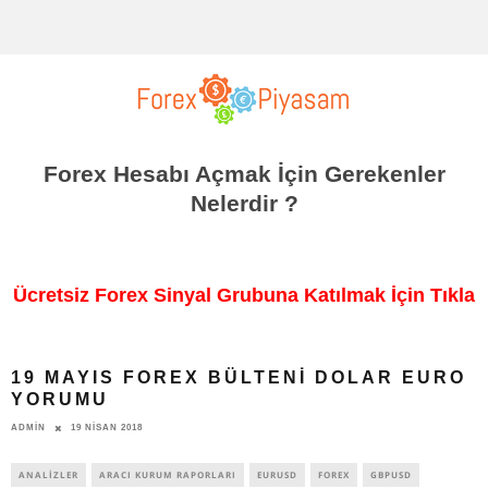
Forex Hesabı Açmak İçin Gerekenler
Nelerdir ?
Ücretsiz Forex Sinyal Grubuna Katılmak İçin Tıkla
19 MAYIS FOREX BÜLTENI DOLAR EURO
YORUMU
ADMIN
19 NISAN 2018
ANALIZLER
ARACI KURUM RAPORLARI
EURUSD
FOREX
GBPUSD