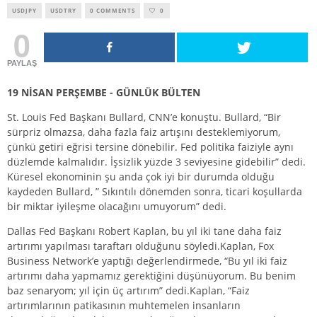
USDJPY
USDTRY
0 COMMENTS
0
0
PAYLAŞ
19 NİSAN PERŞEMBE - GÜNLÜK BÜLTEN
St. Louis Fed Başkanı Bullard, CNN’e konuştu. Bullard, “Bir
sürpriz olmazsa, daha fazla faiz artışını desteklemiyorum,
çünkü getiri eğrisi tersine dönebilir. Fed politika faiziyle aynı
düzlemde kalmalıdır. İşsizlik yüzde 3 seviyesine gidebilir” dedi.
Küresel ekonominin şu anda çok iyi bir durumda olduğu
kaydeden Bullard, ” Sıkıntılı dönemden sonra, ticari koşullarda
bir miktar iyileşme olacağını umuyorum” dedi.
Dallas Fed Başkanı Robert Kaplan, bu yıl iki tane daha faiz
artırımı yapılması taraftarı olduğunu söyledi.Kaplan, Fox
Business Network’e yaptığı değerlendirmede, “Bu yıl iki faiz
artırımı daha yapmamız gerektiğini düşünüyorum. Bu benim
baz senaryom; yıl için üç artırım” dedi.Kaplan, “Faiz
artırımlarının patikasının muhtemelen insanların