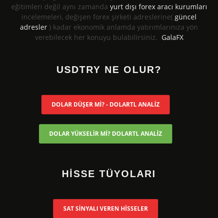
eğitimleri değil aynı zamanda
yurt dışı forex aracı kurumları
incelemeleri, değişen forex şirketi adreslerine(
güncel
adresler
) kadar ekonomik anlamda yatırımlarınıza yön
verebilecek her konuyu bulabilirsiniz.
GalaFX
USDTRY NE OLUR?
DOLAR DÜŞER Mİ? - DOLARTL ANALİZ
DOLAR YÜKSELİR Mİ? DOLARTL ANALİZ
HİSSE TÜYOLARI
SAT SİNYALI VEREN HİSSELER