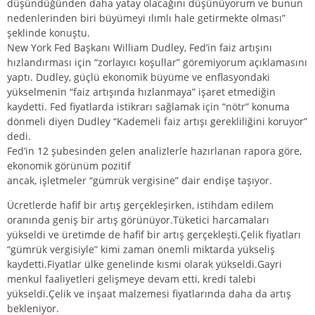
düşündüğünden daha yatay olacağını düşünüyorum ve bunun
nedenlerinden biri büyümeyi ılımlı hale getirmekte olması”
şeklinde konuştu.
New York Fed Başkanı William Dudley, Fed’in faiz artışını
hızlandırması için “zorlayıcı koşullar” göremiyorum açıklamasını
yaptı. Dudley, güçlü ekonomik büyüme ve enflasyondaki
yükselmenin “faiz artışında hızlanmaya” işaret etmediğin
kaydetti. Fed fiyatlarda istikrarı sağlamak için “nötr” konuma
dönmeli diyen Dudley “Kademeli faiz artışı gerekliliğini koruyor”
dedi.
Fed’in 12 şubesinden gelen analizlerle hazırlanan rapora göre,
ekonomik görünüm pozitif
ancak, işletmeler “gümrük vergisine” dair endişe taşıyor.
Ücretlerde hafif bir artış gerçekleşirken, istihdam edilem
oranında geniş bir artış görünüyor.Tüketici harcamaları
yükseldi ve üretimde de hafif bir artış gerçekleşti.Çelik fiyatları
“gümrük vergisiyle” kimi zaman önemli miktarda yükseliş
kaydetti.Fiyatlar ülke genelinde kısmi olarak yükseldi.Gayri
menkul faaliyetleri gelişmeye devam etti, kredi talebi
yükseldi.Çelik ve inşaat malzemesi fiyatlarında daha da artış
bekleniyor.