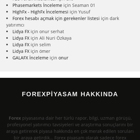
Phasemarkets İnceleme
için
Seaman 01
HighFx - HighFx İncelemesi
için
Yusuf
Forex hesabı açmak için gerekenler listesi
için
dark
yatırımcı
Lidya FX
için
onur serhat
Lidya FX
için
Ali Nuri Özkaya
Lidya FX
için
selim
Lidya FX
için
ömer
GALAFX İnceleme
için
onur
FOREXPİYASAM HAKKINDA
Forex
piyasasına dair her türlü rapor, bilgi, uzman görüşü,
profesyonel yatırımcı tavsiyeleri ve araştırma sonuçlarını bir
araya getirerek piyasa hakkında en çok merak edilen soruları
bir araya getirdik… Forex piyasam olarak sadece forex