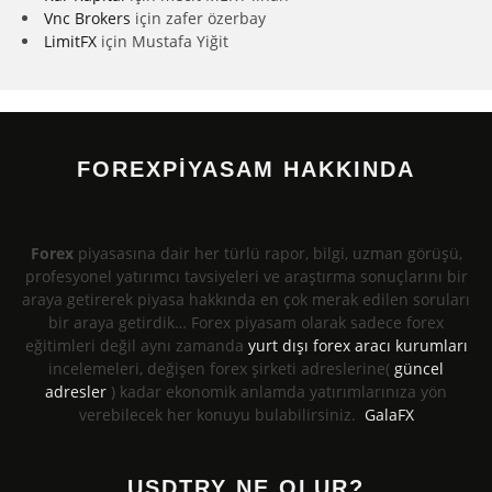
Vnc Brokers
için
zafer özerbay
LimitFX
için
Mustafa Yiğit
FOREXPİYASAM HAKKINDA
Forex
piyasasına dair her türlü rapor, bilgi, uzman görüşü,
profesyonel yatırımcı tavsiyeleri ve araştırma sonuçlarını bir
araya getirerek piyasa hakkında en çok merak edilen soruları
bir araya getirdik… Forex piyasam olarak sadece forex
eğitimleri değil aynı zamanda
yurt dışı forex aracı kurumları
incelemeleri, değişen forex şirketi adreslerine(
güncel
adresler
) kadar ekonomik anlamda yatırımlarınıza yön
verebilecek her konuyu bulabilirsiniz.
GalaFX
USDTRY NE OLUR?