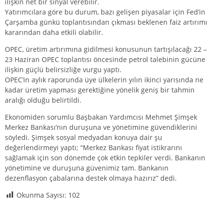
ilişkin net bir sinyal verebilir.
Yatırımcılara göre bu durum, bazı gelişen piyasalar için Fed’in
Çarşamba günkü toplantısından çıkması beklenen faiz artırımı
kararından daha etkili olabilir.
OPEC, üretim artırımına gidilmesi konusunun tartışılacağı 22 –
23 Haziran OPEC toplantısı öncesinde
petrol
talebinin gücüne
ilişkin güçlü belirsizliğe vurgu yaptı.
OPEC’in aylık raporunda üye ülkelerin yılın ikinci yarısında ne
kadar üretim yapması gerektiğine yönelik geniş bir tahmin
aralığı olduğu belirtildi.
Ekonomiden sorumlu Başbakan Yardımcısı Mehmet Şimşek
Merkez Bankası’nın duruşuna ve yönetimine güvendiklerini
söyledi. Şimşek sosyal medyadan konuya dair şu
değerlendirmeyi yaptı; “Merkez Bankası fiyat istikrarını
sağlamak için son dönemde çok etkin tepkiler verdi. Bankanın
yönetimine ve duruşuna güvenimiz tam. Bankanın
dezenflasyon çabalarına destek olmaya hazırız” dedi.
Okunma Sayısı:
102