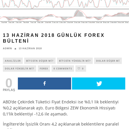
13 HAZIRAN 2018 GÜNLÜK FOREX
BÜLTENI
ADMIN
13 HAZIRAN 2018
ANALIZLER
BITCOIN DÜŞER MI?
BITCOIN YÜKSELIR MI?
DOLAR DÜŞER MI
DOLAR YÜKSELIR MI?
FOREX
0 COMMENTS
0
0
PAYLAŞ
ABD’de Çekirdek Tüketici Fiyat Endeksi ise %0,1 lik beklentiyi
%0,2 açıklanarak aştı. Euro Bölgesi ZEW Ekonomik Hissiyatı
0,1’lik beklentiyi -12,6 ile aşamadı.
İngiltere’de İşsizlik Oranı 4,2 açıklanarak beklentilere paralel