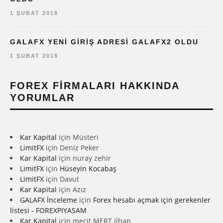
1 ŞUBAT 2018
GALAFX YENI GIRIŞ ADRESI GALAFX2 OLDU
1 ŞUBAT 2018
FOREX FIRMALARI HAKKINDA
YORUMLAR
Kar Kapital
için
Müsteri
LimitFX
için
Deniz Peker
Kar Kapital
için
nuray zehir
LimitFX
için
Hüseyin Kocabaş
LimitFX
için
Davut
Kar Kapital
için
Azız
GALAFX İnceleme
için
Forex hesabı açmak için gerekenler
listesi - FOREXPIYASAM
Kar Kapital
için
mecit MERT ilhan