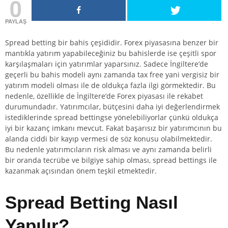
0
PAYLAŞ
Spread betting bir bahis çeşididir.
Forex
piyasasına benzer bir
mantıkla yatırım yapabileceğiniz bu bahislerde ise çeşitli spor
karşılaşmaları için yatırımlar yaparsınız. Sadece İngiltere’de
geçerli bu bahis modeli aynı zamanda tax free yani vergisiz bir
yatırım modeli olması ile de oldukça fazla ilgi görmektedir. Bu
nedenle, özellikle de İngiltere’de Forex piyasası ile rekabet
durumundadır. Yatırımcılar, bütçesini daha iyi değerlendirmek
istediklerinde spread bettingse yönelebiliyorlar çünkü oldukça
iyi bir kazanç imkanı mevcut. Fakat başarısız bir yatırımcının bu
alanda ciddi bir kayıp vermesi de söz konusu olabilmektedir.
Bu nedenle yatırımcıların risk alması ve aynı zamanda belirli
bir oranda tecrübe ve bilgiye sahip olması, spread bettings ile
kazanmak açısından önem teşkil etmektedir.
Spread Betting Nasıl
Yapılır?