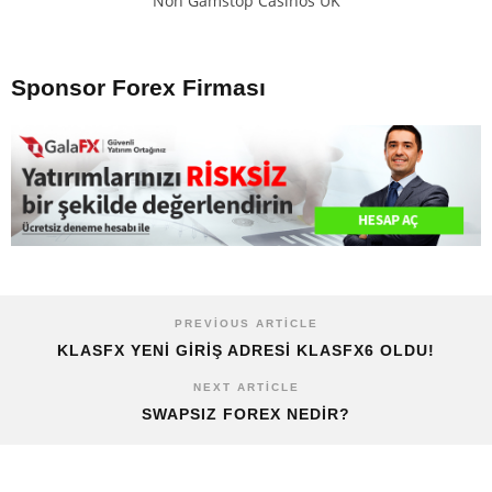
Non Gamstop Casinos UK
Sponsor Forex Firması
PREVIOUS ARTICLE
KLASFX YENI GIRIŞ ADRESI KLASFX6 OLDU!
NEXT ARTICLE
SWAPSIZ FOREX NEDIR?