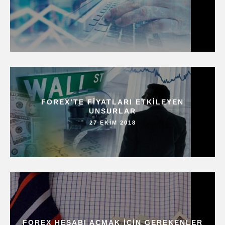
FOREX’TE FIYATLARI ETKILEYEN
UNSURLAR
27 EKIM 2018
FOREX HESABI AÇMAK IÇIN GEREKENLER