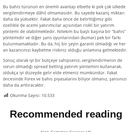
Bu bahis türünün en önemli avantajı elbette ki pek çok ülkede
vergilendirmeye dâhil olmamasıdır. Bu sayede kazanç miktarı
daha da yüksektir. Fakat daha önce de belirttiğimiz gibi
özellikle de acemi yatırımcılar açısından riskli bir yatırım
yöntemi de olabilmektedir. Nitekim bu başlı başına bir “bahis”
yöntemidir ve diğer şans oyunlarından (kumar) pek bir farkı
bulunmamaktadır. Bu da, hiç bir şeyin garanti olmadığı ve her
an kazancınızı kaybetme riskiniz olduğu anlamına gelmektedir.
Sonuç olarak iyi bir bütçeye sahipseniz, vergilendirmenin de
sorun olmadığı spread betting yatırım yöntemini kullanarak,
oldukça iyi düzeyde gelir elde etmeniz mümkündür. Fakat
öncesinde Forex ve bahis piyasalarını biliyor olmanız, şansınızı
daha da arttıracaktır.
Okunma Sayısı:
10.533
Recommended reading