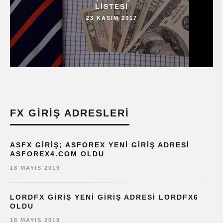
LISTESI
23 KASIM 2017
FX GIRIŞ ADRESLERI
ASFX GIRIŞ; ASFOREX YENI GIRIŞ ADRESI
ASFOREX4.COM OLDU
18 MAYIS 2019
LORDFX GIRIŞ YENI GIRIŞ ADRESI LORDFX6
OLDU
18 MAYIS 2019