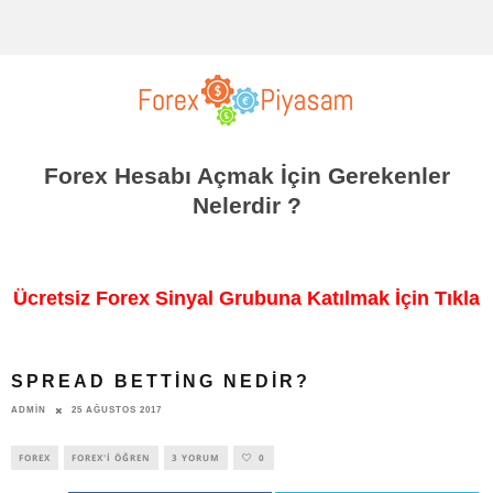
Forex Hesabı Açmak İçin Gerekenler
Nelerdir ?
Ücretsiz Forex Sinyal Grubuna Katılmak İçin Tıkla
SPREAD BETTING NEDIR?
ADMIN
25 AĞUSTOS 2017
FOREX
FOREX'I ÖĞREN
3 YORUM
0