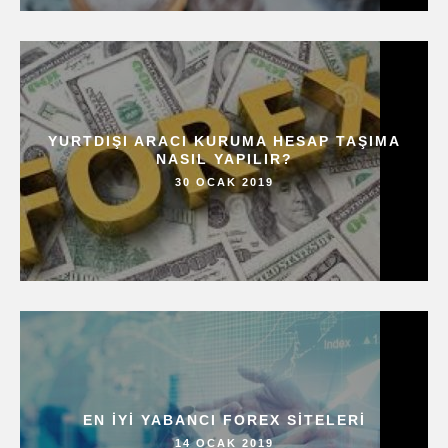
YURTDIŞI ARACI KURUMA HESAP TAŞIMA
NASIL YAPILIR?
30 OCAK 2019
EN İYI YABANCI FOREX SITELERI
14 OCAK 2019